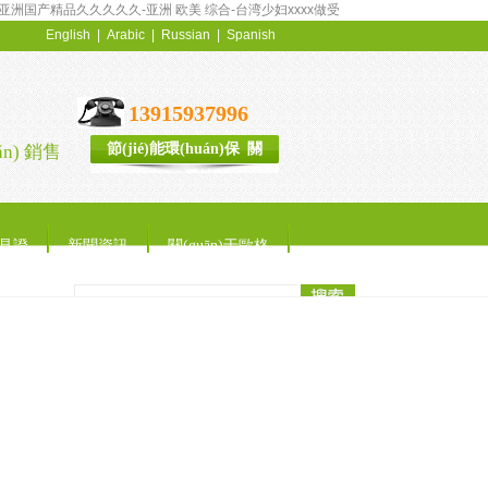
-亚洲国产精品久久久久久-亚洲 欧美 综合-台湾少妇xxxx做受
English
|
Arabic
|
Russian
|
Spanish
13915937996
節(jié)能環(huán)保 關
n) 銷售
(guān)愛地球
見證
新聞資訊
關(guān)于歐格