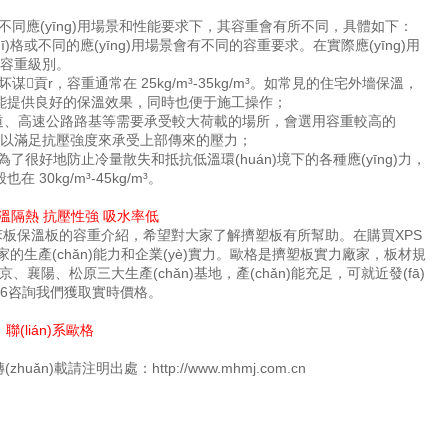
 之間。不同應(yīng)用場景和性能要求下，其容重會有所不同，具體如下：
uī)格或不同的應(yīng)用場景會有不同的容重要求。在實際應(yīng)用
適的容重級別。
貢r，容重通常在 25kg/m³-35kg/m³。如常見的住宅外墻保溫，
普遍，能提供良好的保溫效果，同時也便于施工操作；
、高速公路路基等需要承受較大荷載的場所，會選用容重較高的
甚至更高，以滿足抗壓強度來承受上部傳來的壓力；
了很好地防止冷量散失和抵抗低溫環(huán)境下的各種應(yīng)力，
30kg/m³-45kg/m³。
溫隔熱 抗壓性強 吸水率低
聚苯板保溫板的容重介紹，希望對大家了解擠塑板有所幫助。在購買XPS
生產(chǎn)能力和企業(yè)實力。歐格是擠塑板實力廠家，板材規
京、襄陽、松原三大生產(chǎn)基地，產(chǎn)能充足，可就近發(fā)
996咨詢我們獲取實時價格。
聯(lián)系歐格
uǎn)載請注明出處：http://www.mhmj.com.cn