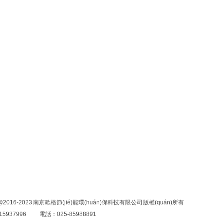
|
|
|
|
hǎn)線
產(chǎn)品中心
生產(chǎn)車間
資質(zhì)認(rèn)證
客戶
ht@2016-2023 南京歐格節(jié)能環(huán)保科技有限公司 版權(quán)所有
5937996
電話：025-85988891