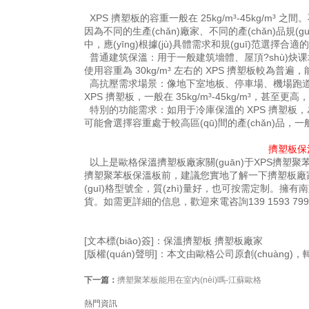
XPS 擠塑板的容重一般在 25kg/m³-45kg/m³
因為不同的生產(chǎn)廠家、不同的產(chǎn)品規(g
中，應(yīng)根據(jù)具體需求和規(guī)范選擇合
普通建筑保溫：用于一般建筑墻體、屋頂?shù)炔课坏谋
使用容重為 30kg/m³ 左右的 XPS 擠塑板較為
高抗壓需求場景：像地下室地板、停車場、機場跑道
XPS 擠塑板，一般在 35kg/m³-45kg/m³，
特別的功能需求：如用于冷庫保溫的 XPS 擠塑板，為
可能會選擇容重處于較高區(qū)間的產(chǎn)品，一般也在 
擠塑板保
以上是歐格保溫擠塑板廠家關(guān)于XPS擠塑
擠塑聚苯板保溫板前，建議您實地了解一下擠塑板廠家的
(guī)格型號全，質(zhì)量好，也可按需定制。擁有南
貨。如需更詳細的信息，歡迎來電咨詢139 1593 7
[文本標(biāo)簽]：保溫擠塑板 擠塑板廠家
[版權(quán)聲明]：本文由歐格公司原創(chuàng)，轉(zh
下一篇：
擠塑聚苯板能用在室內(nèi)嗎-江蘇歐格
熱門資訊