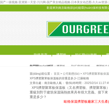
国产一级视频-亚洲第一天堂-污污网-国产美女精品视频-日本美女动态图-久久av资源-天天
歡迎來到南京歐格節(jié)能環(huán)保科技有限公
歐格首頁
擠塑板
PVC發(fā)泡板
擠
擠塑板
聯(lián)系歐格
熱門關(guān)鍵詞 ：
擠塑板
PVC發(fā)泡板
擠塑板生產(
當(dāng)前位置：
首頁
>
公司動態(tài)
>
XPS擠塑聚苯板保
XPS擠塑聚苯板保溫板的容重是多少-江蘇歐格
文章出處：南京歐格
人氣：
發(fā)布時間：2025/2/14 11:27:4
XPS擠塑聚苯板保溫板（又名擠塑板、擠塑聚苯板
重級別對于建筑保溫隔熱效果具有很大意義。接下來
重是多少？
歐格保溫擠塑板廠家三大生產(chǎ