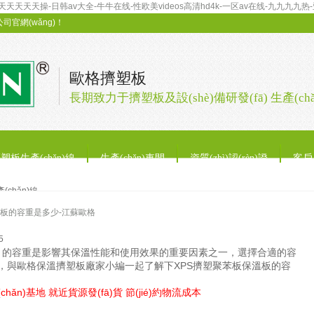
天天天操-日韩av大全-牛牛在线-性欧美videos高清hd4k-一区av在线-九九九九热
司官網(wǎng)！
歐格擠塑板
長期致力于擠塑板及設(shè)備研發(fā) 生產(chǎ
塑板生產(chǎn)線
生產(chǎn)車間
資質(zhì)認(rèn)證
客戶
chǎn)線
溫板的容重是多少-江蘇歐格
5
）的容重是影響其保溫性能和使用效果的重要因素之一，選擇合適的容
，與歐格保溫擠塑板廠家小編一起了解下XPS擠塑聚苯板保溫板的容
n)基地 就近貨源發(fā)貨 節(jié)約物流成本