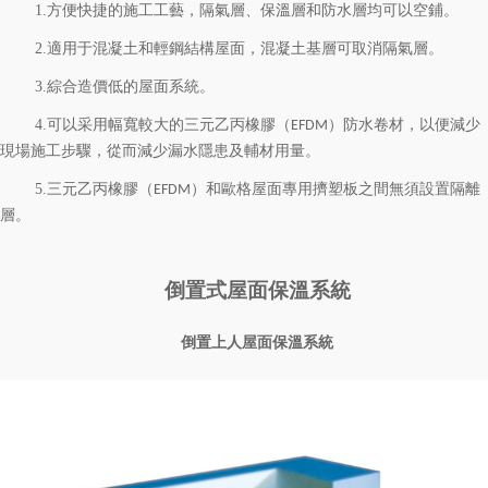
1.
方便快捷的施工工藝，隔氣層、保溫層和防水層均可以空鋪。
2.
適用于混凝土和輕鋼結構屋面，混凝土基層可取消隔氣層。
3.
綜合造價低的屋面系統。
4.
可以采用幅寬較大的三元乙丙橡膠（
）防水卷材，以便減少
EFDM
現場施工步驟，從而減少漏水隱患及輔材用量。
5.
三元乙丙橡膠（
）和歐格
屋面專用擠塑板
之間無須設置隔離
EFDM
層。
倒置式屋面保溫系統
倒置上人屋面保溫系統