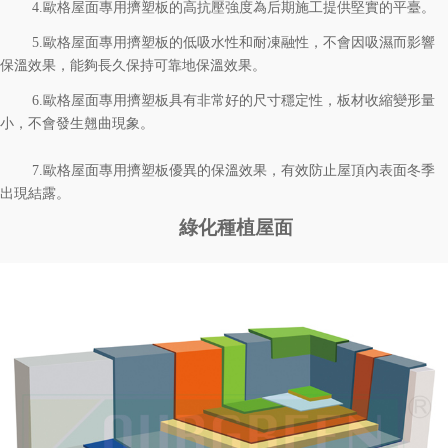
4.
歐格
屋面專用
擠塑板的高抗壓強度為后期施工提供堅實的平臺。
5.
歐格
屋面專用
擠塑板的低吸水性和耐凍融性，不會因吸濕而影響
保溫效果，能夠長久保持可靠地保溫效果。
6.
歐格
屋面專用
擠塑板具有非常好的尺寸穩定性，板材收縮變形量
小，不會發生翹曲現象。
7.
歐格
屋面
專
用擠塑板
優異的保溫效果，有效防止屋頂內表面冬季
出現結露。
綠化種植屋面