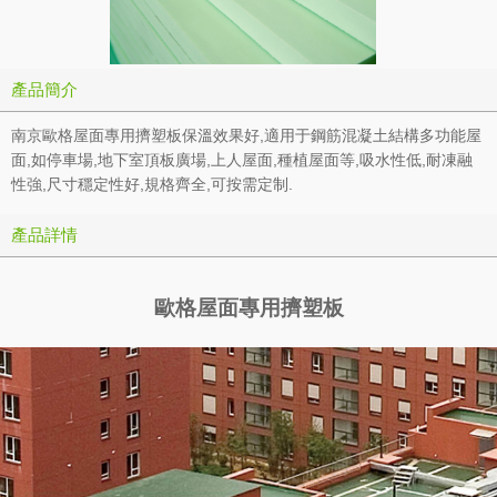
產品簡介
南京歐格屋面專用擠塑板保溫效果好,適用于鋼筋混凝土結構多功能屋
面,如停車場,地下室頂板廣場,上人屋面,種植屋面等,吸水性低,耐凍融
性強,尺寸穩定性好,規格齊全,可按需定制.
產品詳情
歐格
屋面專用擠塑板