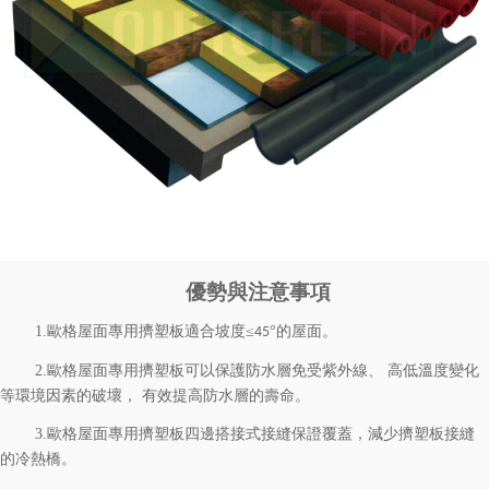
優勢與注意事項
1.
歐格
屋面專用擠塑板適合坡度≤
°的屋面。
45
2.
歐格
屋面專用
擠塑板可以保護防水層免受紫外線、 高低溫度變化
等環境因素的破壞， 有效提高防水層的壽命。
3.
歐格
屋面專用
擠塑板四邊搭接式接縫保證覆蓋，減少擠塑板接縫
的冷熱橋。