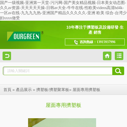
国产一级视频-亚洲第一天堂-污污网-国产美女精品视频-日本美女动态图-
久久av资源-天天天天天操-日韩av大全-牛牛在线-性欧美videos高清hd4k-
一区av在线-九九九九热-亚洲国产精品久久久久久-亚洲 欧美 综合-台湾少
妇xxxx做受
10年專注于擠塑板及設備研發 生
產 銷售
咨詢熱線：13915937996
»
»
»
首頁
產品展示
擠塑板/擠塑聚苯板
屋面專用擠塑板
屋面專用擠塑板