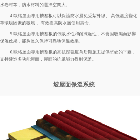
水卷材等，防水材料的選擇空間大。
4.
歐格
屋面專用擠塑板可以保護防水層免受紫外線、 高低溫度變化
等環境因素的破壞， 有效提高防水層使用壽命。
5.
歐格
屋面專用
擠塑板的低吸水性和耐凍融性，不會因吸濕而影響
保溫效果，能夠長久保持可靠地保溫效果。
6.
歐格
屋面專用
擠塑板的高抗壓強度為后期施工提供堅硬的平臺，
支持建造多功能屋面，屋面的抗風能力得到保證。
坡屋面保溫系統