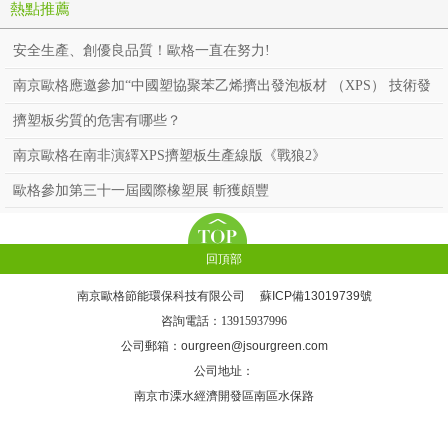
熱點推薦
安全生產、創優良品質！歐格一直在努力!
南京歐格應邀參加“中國塑協聚苯乙烯擠出發泡板材 （XPS） 技術發
展研討會”
擠塑板劣質的危害有哪些？
南京歐格在南非演繹XPS擠塑板生產線版《戰狼2》
歐格參加第三十一屆國際橡塑展 斬獲頗豐
回頂部
南京歐格節能環保科技有限公司 蘇ICP備13019739號
咨詢電話：
13915937996
公司郵箱：ourgreen@jsourgreen.com
公司地址：
南京市溧水經濟開發區南區水保路