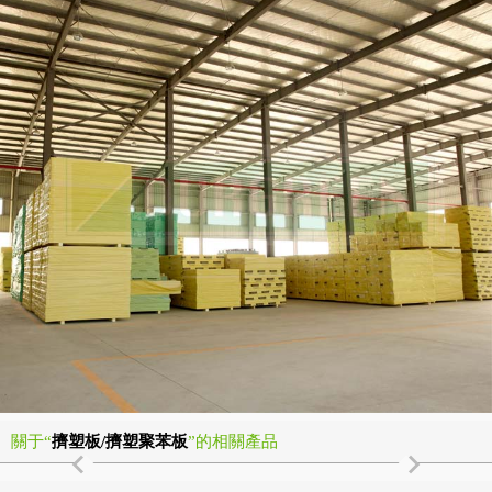
關于“
擠塑板/擠塑聚苯板
”的相關產品