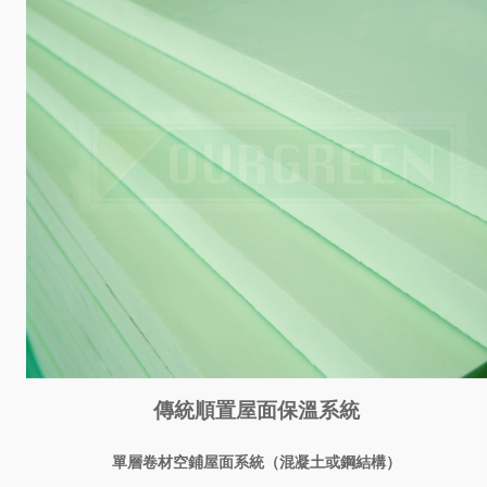
傳統順置屋面保溫系統
單層卷材空鋪屋面系統（混凝土或鋼結構）