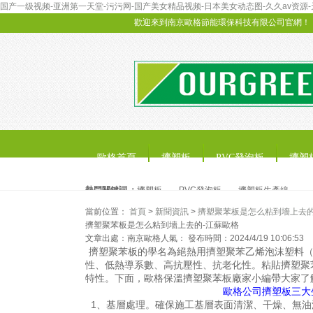
国产一级视频-亚洲第一天堂-污污网-国产美女精品视频-日本美女动态图-久久av资源-天天
歡迎來到南京歐格節能環保科技有限公司官網！
歐格首頁
擠塑板
PVC發泡板
擠塑
擠塑板
熱門關鍵詞 ：
擠塑板
PVC發泡板
擠塑板生產線
當前位置：
首頁
>
新聞資訊
>
擠塑聚苯板是怎么粘到墻上去的
擠塑聚苯板是怎么粘到墻上去的-江蘇歐格
文章出處：南京歐格
人氣：
發布時間：2024/4/19 10:06:53
擠塑聚苯板的學名為絕熱用擠塑聚苯乙烯泡沫塑料（簡稱
性、低熱導系數、高抗壓性、抗老化性。粘貼擠塑聚
特性。下面，歐格保溫擠塑聚苯板廠家小編帶大家了
歐格公司擠塑板三大
1、基層處理。確保施工基層表面清潔、干燥、無油