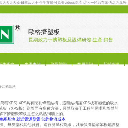
天天天操-日韩av大全-牛牛在线-性欧美videos高清hd4k-一区av在线-九九九九热
歐格擠塑板
長期致力于擠塑板及設備研發 生產 銷售
板生產線
生產車間
資質認證
客戶見證
新聞資訊
-江蘇歐格
XPS),XPS具有閉孔蜂窩結構，這種結構讓XPS板有極低的吸水
苯板（XPS板）到墻面有多種方法，具體取決于工程的需求和墻體的
解下擠塑聚苯板是怎么粘貼到墻上的。
生產基地 就近貨源發貨 節約物流成本
漬、無灰塵和其他雜質。進行測量和劃線，以確保擠塑聚苯板鋪設整