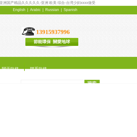
-亚洲国产精品久久久久久-亚洲 欧美 综合-台湾少妇xxxx做受
English
|
Arabic
|
Russian
|
Spanish
13915937996
節能環保 關愛地球
關于歐格
聯系歐格