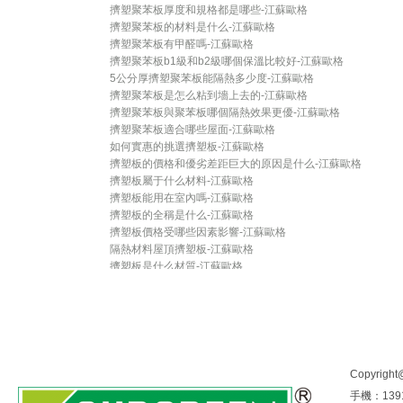
擠塑聚苯板厚度和規格都是哪些-江蘇歐格
擠塑聚苯板的材料是什么-江蘇歐格
擠塑聚苯板有甲醛嗎-江蘇歐格
擠塑聚苯板b1級和b2級哪個保溫比較好-江蘇歐格
5公分厚擠塑聚苯板能隔熱多少度-江蘇歐格
擠塑聚苯板是怎么粘到墻上去的-江蘇歐格
擠塑聚苯板與聚苯板哪個隔熱效果更優-江蘇歐格
擠塑聚苯板適合哪些屋面-江蘇歐格
如何實惠的挑選擠塑板-江蘇歐格
擠塑板的價格和優劣差距巨大的原因是什么-江蘇歐格
擠塑板屬于什么材料-江蘇歐格
擠塑板能用在室內嗎-江蘇歐格
擠塑板的全稱是什么-江蘇歐格
擠塑板價格受哪些因素影響-江蘇歐格
隔熱材料屋頂擠塑板-江蘇歐格
擠塑板是什么材質-江蘇歐格
鋪地暖用擠塑板還是泡沫板-江蘇歐格
5公分厚擠塑板保溫效果-江蘇歐格
|
|
歐格首頁
擠塑板
PVC發
擠塑板保溫效果怎么樣-江蘇歐格
外墻保溫材料擠塑板好嗎-江蘇歐格
歐格環保
資訊中心
Copyri
新聞中心
手機：1391