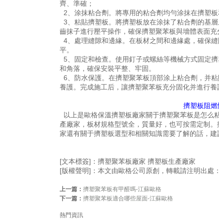
齊、準確；
2、涂抹粘合劑。將專用的粘合劑均勻涂抹在擠塑板
3、粘貼擠塑板。將擠塑板放在涂抹了粘合劑的基層
齒抹子進行壓平操作，確保擠塑聚苯板與墻體表面充
4、處理縫隙和邊緣。在板材之間和邊緣處，確保縫
平。
5、固定和檢查。使用釘子或螺絲等機械方式固定擠
和角落，確保安裝平整、牢固。
6、防水保護。在擠塑聚苯板頂部涂上粘合劑，并粘
養護。完成施工后，讓擠塑聚苯板充分固化并進行養
擠塑板阻燃
以上是歐格保溫擠塑板廠家關于擠塑聚苯板是怎么粘
產廠家，板材規格型號全，質量好，也可按需定制。
家還有關于擠塑板選型和相關知識需要了解的話，建議您來電
[文本標簽]：擠塑聚苯板廠家 擠塑板生產廠家
[版權聲明]：本文由歐格公司原創，轉載請注明出處：http:/
上一篇：
擠塑聚苯板有甲醛嗎-江蘇歐格
下一篇：
擠塑聚苯板適合哪些屋面-江蘇歐格
熱門資訊