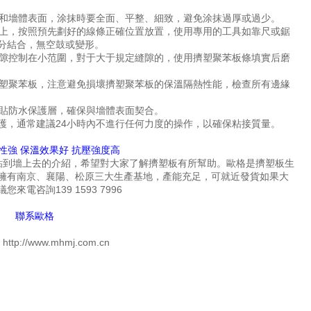
和墻體表面，涂抹時要全面、平整、細致，避免涂抹過厚或過少。
上，按照預先劃好的線條正確位置放置，使用專用的工具如靠尺或鋸
分結合，無空鼓或變形。
隙控制在小范圍，對于大于規定縫隙的，使用擠塑聚苯板條填實后磨
塑聚苯板，注意避免損壞擠塑聚苯板的保溫隔熱性能，檢查所有邊緣
貼防水保護層，確保與墻體表面契合。
護，通常建議24小時內不進行任何力度的操作，以確保粘接質量。
性強 保溫效果好 抗壓強度高
到墻上去的介紹，希望對大家了解擠塑板有所幫助。歐格是擠塑板生
擁有南京、襄陽、松原三大生產基地，產能充足，可就近發貨如果大
咨詢139 1593 7996
聯系歐格
/www.mhmj.com.cn