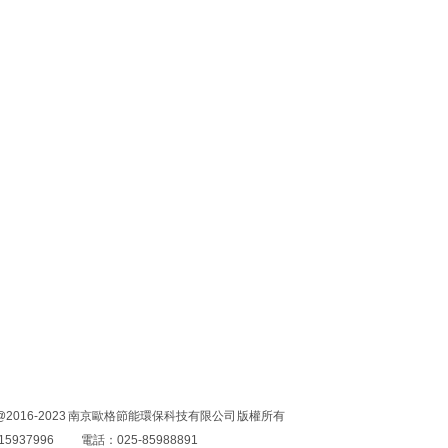
|
|
|
|
|
|
泡板
擠塑板生產線
產品中心
生產車間
資質認證
客戶見證
ght@2016-2023 南京歐格節能環保科技有限公司 版權所有
5937996
電話：025-85988891